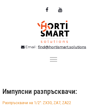
Email :
find@hortismart.solutions
Toggle
navigation
Импулсни разпръсквачи:
Разпръсквачи на 1/2″: ZX30, ZA7, ZA22