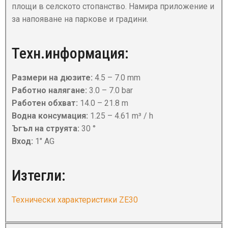
площи в селското стопанство. Намира приложение и
за напояване на паркове и градини.
Техн.информация:
Размери на дюзите:
4.5 – 7.0 mm
Работно налягане:
3.0 – 7.0 bar
Работен обхват:
14.0 – 21.8 m
Водна консумация:
1.25 – 4.61 m³ / h
Ъгъл на струята:
30 °
Вход:
1″ AG
Изтегли:
Технически характеристики ZE30