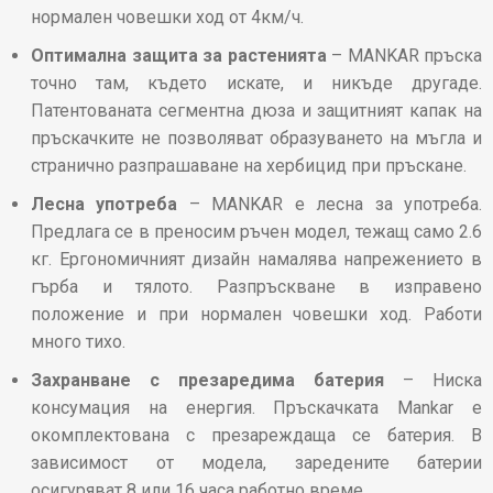
нормален човешки ход от 4км/ч.
Оптимална защита за растенията
– MANKAR пръска
точно там, където искате, и никъде другаде.
Патентованата сегментна дюза и защитният капак на
пръскачките не позволяват образуването на мъгла и
странично разпрашаване на хербицид при пръскане.
Лесна употреба
– MANKAR е лесна за употреба.
Предлага се в преносим ръчен модел, тежащ само 2.6
кг. Ергономичният дизайн намалява напрежението в
гърба и тялото. Разпръскване в изправено
положение и при нормален човешки ход. Работи
много тихо.
Захранване с презаредима батерия
– Ниска
консумация на енергия. Пръскачката Mankar е
окомплектована с презареждаща се батерия. В
зависимост от модела, заредените батерии
осигуряват 8 или 16 часа работно време.