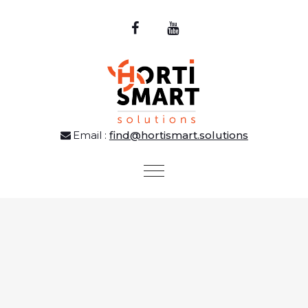
Email :
find@hortismart.solutions
Toggle
navigation