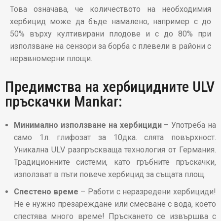
Това означава, че количеството на необходимия
хербицид може да бъде намалено, например с до
50% върху култивирани плодове и с до 80% при
използване на сензори за борба с плевели в райони с
неравномерни площи.
Предимства на хербицидните ULV
пръскачки Mankar:
Минимално използване на хербициди
– Употреба на
само 1л. глифозат за 10дка. слята повърхност.
Уникална ULV разпръскваща технология от Германия.
Традиционните системи, като гръбните пръскачки,
използват в пъти повече хербицид за същата площ.
Спестено време
– Работи с неразредени хербициди!
Не е нужно презареждане или смесване с вода, което
спестява много време! Пръскането се извършва с