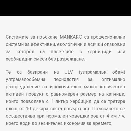
Системите за пръскане MANKAR® са професионални
системи за ефективни, екологични и всички опаковки
за контрол на плевелите с хербициди или
хербицидни смеси без разреждане.
Те са базирани на ULV (ултрамалък обем)
ултрамалообемна технология за оптимално
разпределение на изключително малко количество
активен продукт с равномерен размер на капчици,
който позволява с 1 литър хербицид да се третира
площ от 10 декара слята повърхност. Пръскането се
осъществява при нормален човешки ход от 4 км / ч,
което води до значителна икономия за времето.