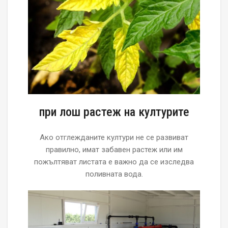
при лош растеж на културите
Ако отглежданите култури не се развиват
правилно, имат забавен растеж или им
пожълтяват листата е важно да се изследва
поливната вода.