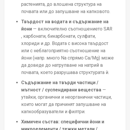
растенията, до влошена структура на
почвата или до запушване на капковото.
Твърдост на водата и съдържание на
йони
— включително съотношението SAR
, карбонати, бикарбонати, сулфати,
хлориди и др. Водата с висока твърдост
или с неблагоприятно съотношение на
йони (напр. много Na спрямо Ca/Mg) може
да доведе до натрупване на натрий в
почвата, което разрушава структурата ѝ.
Съдържание на твърди частици /
мътност / суспендирани вещества
—
утайки, органични и неорганични частици,
които могат да причинят запушване на
капкообразуватели и филтри.
Химичен състав: специфични йони и
микроелементи / тежки метали /