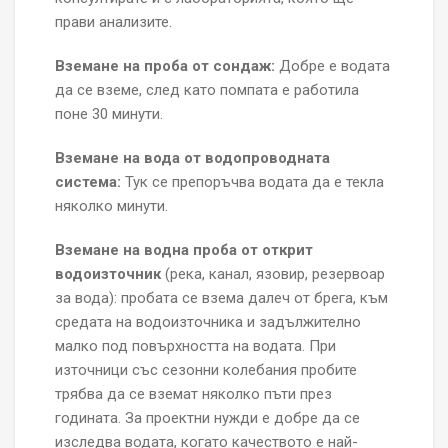
прави анализите.
Вземане на проба от сондаж:
Добре е водата
да се вземе, след като помпата е работила
поне 30 минути.
Вземане на вода от водопроводната
система:
Тук се препоръчва водата да е текла
няколко минути.
Вземане на водна проба от открит
водоизточник
(река, канал, язовир, резервоар
за вода): пробата се взема далеч от брега, към
средата на водоизточника и задължително
малко под повърхността на водата. При
източници със сезонни колебания пробите
трябва да се вземат няколко пъти през
годината. За проектни нужди е добре да се
изследва водата, когато качеството е най-