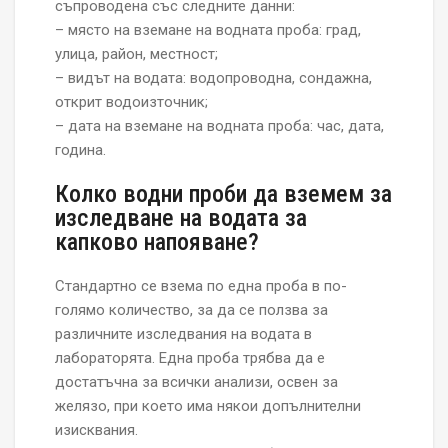
съпроводена със следните данни:
– място на вземане на водната проба: град,
улица, район, местност;
– видът на водата: водопроводна, сондажна,
открит водоизточник;
– дата на вземане на водната проба: час, дата,
година.
Колко водни проби да вземем за
изследване на водата за
капково напояване?
Стандартно се взема по една проба в по-
голямо количество, за да се ползва за
различните изследвания на водата в
лабораторята. Една проба трябва да е
достатъчна за всички анализи, освен за
желязо, при което има някои допълнителни
изисквания.