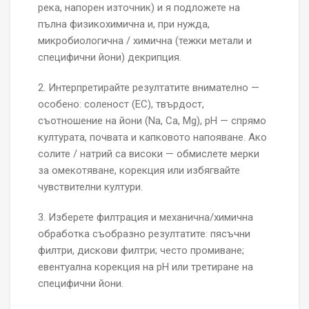
река, напорен източник) и я подложете на
пълна физикохимична и, при нужда,
микробиологична / химична (тежки метали и
специфични йони) декрипция.
2. Интерпретирайте резултатите внимателно —
особено: соленост (EC), твърдост,
съотношение на йони (Na, Ca, Mg), pH — спрямо
културата, почвата и капковото напояване. Ако
солите / натрий са високи — обмислете мерки
за омекотяване, корекция или избягвайте
чувствителни култури.
3. Изберете филтрация и механична/химична
обработка съобразно резултатите: пясъчни
филтри, дискови филтри; често промиване;
евентуална корекция на pH или третиране на
специфични йони.