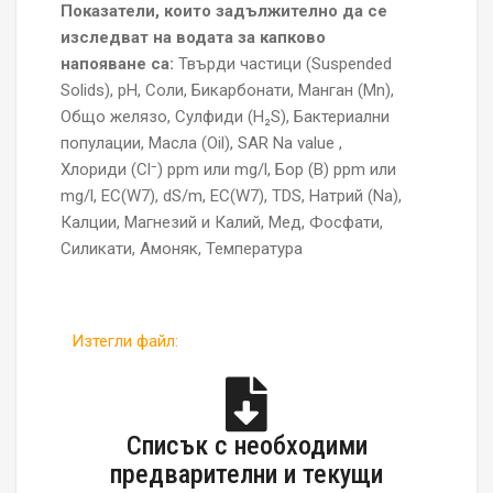
Показатели, които задължително да се
изследват на водата за капково
напояване са:
Твърди частици (Suspended
Solids), pH, Соли, Бикарбонати, Манган (Mn),
Общо желязо, Сулфиди (H₂S), Бактериални
популации, Масла (Oil), SАR Na value ,
Хлориди (Cl⁻) ppm или mg/l, Бор (B) ppm или
mg/l, EC(W7), dS/m, EC(W7), TDS, Натрий (Na),
Калции, Магнезий и Калий, Мед, Фосфати,
Силикати, Амоняк, Температура
Изтегли файл:
Списък с необходими
предварителни и текущи