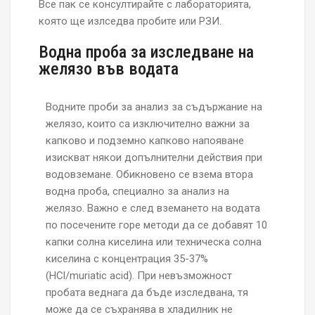
Все пак се консултирайте с лабораторията,
която ще излседва пробите или РЗИ.
Водна проба за изследване на
желязо във водата
Водните проби за анализ за съдържание на
желязо, които са изключително важни за
капково и подземно капково напояване
изискват някои допълнителни действия при
водовземане. Обикновено се взема втора
водна проба, специално за анализ на
желязо. Важно е след вземането на водата
по посечените горе методи да се добавят 10
капки солна киселина или техническа солна
киселина с концентрация 35-37%
(HCl/muriatic acid). При невъзможност
пробата веднага да бъде изследвана, тя
може да се съхранява в хладилник не