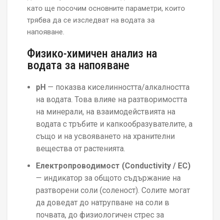
като ще посочим основните параметри, които
трябва да се изследват на водата за
напояване.
Физико-химичен анализ на
водата за напояване
pH
— показва киселинността/алкалността
на водата. Това влияе на разтворимостта
на минерали, на взаимодействията на
водата с тръбите и капкообразувателите, а
също и на усвояването на хранителни
вещества от растенията.
Електропроводимост (Conductivity / EC)
— индикатор за общото съдържание на
разтворени соли (соленост). Солите могат
да доведат до натрупване на соли в
почвата, до физиологичен стрес за