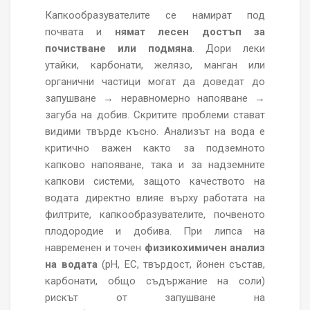
Капкообразувателите се намират под
почвата и
нямат лесен достъп за
почистване или подмяна
. Дори леки
утайки, карбонати, желязо, манган или
органични частици могат да доведат до
запушване → неравномерно напояване →
загуба на добив. Скритите проблеми стават
видими твърде късно.
Анализът на вода е
критично важен както за подземното
капково напояване, така и за надземните
капкови системи
, защото качеството на
водата директно влияе върху работата на
филтрите, капкообразувателите, почвеното
плодородие и добива. При липса на
навременен и точен
физикохимичен анализ
на водата
(pH, EC, твърдост, йонен състав,
карбонати, общо съдържание на соли)
рискът от запушване на