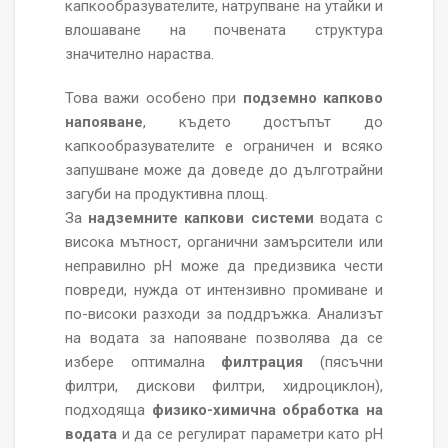
капкообразувателите, натрупване на утайки и
влошаване на почвената структура
значително нараства.
Това важи особено при
подземно капково
напояване
, където достъпът до
капкообразувателите е ограничен и всяко
запушване може да доведе до дълготрайни
загуби на продуктивна площ.
За
надземните капкови системи
водата с
висока мътност, органични замърсители или
неправилно pH може да предизвика чести
повреди, нужда от интензивно промиване и
по-високи разходи за поддръжка. Анализът
на водата за напояване позволява да се
избере оптимална
филтрация
(пясъчни
филтри, дискови филтри, хидроциклон),
подходяща
физико-химична обработка на
водата
и да се регулират параметри като pH