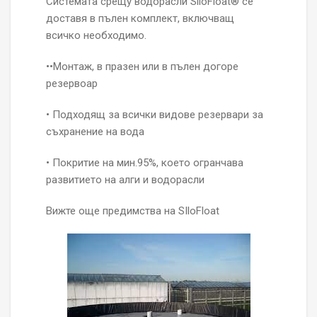
Системата срещу водорасли SiloFloat® се
доставя в пълен комплект, включващ
всичко необходимо.
•
•Монтаж, в празен или в пълен догоре
резервоар
• Подходящ за всички видове резервари за
съхранение на вода
• Покритие на мин.95%, което огранчава
развитието на алги и водорасли
Вижте още предимства на SIloFloat