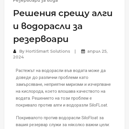
Резервоари за вода
Решения срещу алги
и водорасли за
резервоари
By
HortiSmart Solutions
април 25,
2024
Растежът на водорасли във водата може да
доведе до различни проблеми като
замърсяване, неприятни миризми и изчерпване
на кислородa, което влошава качеството на
водата. Решението на този проблем е
покривало против алги и водоразли SiloFLoat.
Покривалото против водорасли SiloFloat за
вашия резервар служи за няколко важни цели: