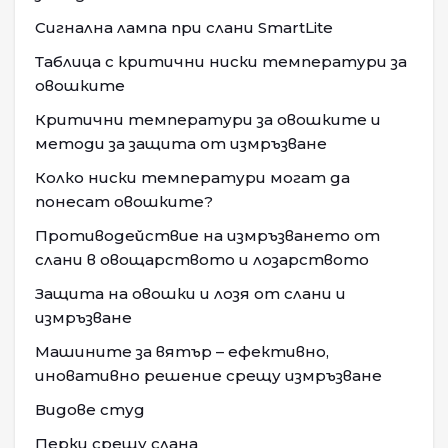
Сигнална лампа при слани SmartLite
Таблица с критични ниски температури за
овошките
Критични температури за овошките и
методи за защита от измръзване
Колко ниски температури могат да
понесат овошките?
Противодействие на измръзването от
слани в овощарството и лозарството
Защита на овошки и лозя от слани и
измръзване
Машините за вятър – ефективно,
иновативно решение срещу измръзване
Видове студ
Перки срещу слана