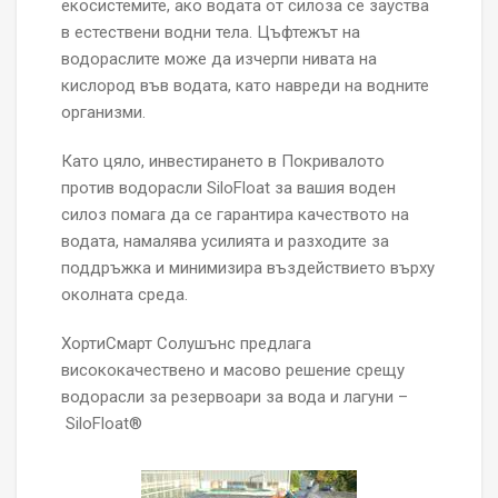
екосистемите, ако водата от силоза се зауства
в естествени водни тела. Цъфтежът на
водораслите може да изчерпи нивата на
кислород във водата, като навреди на водните
организми.
Като цяло, инвестирането в Покривалото
против водорасли SiloFloat за вашия воден
силоз помага да се гарантира качеството на
водата, намалява усилията и разходите за
поддръжка и минимизира въздействието върху
околната среда.
ХортиСмарт Солушънс предлага
висококачествено и масово решение срещу
водорасли за резервоари за вода и лагуни –
SiloFloat®