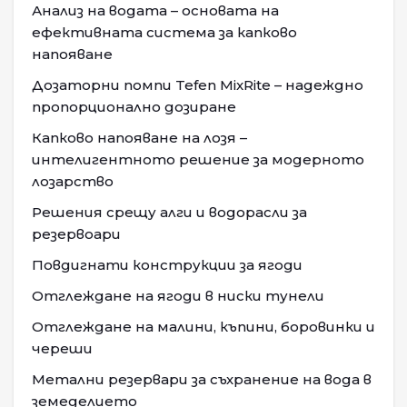
Анализ на водата – основата на
ефективната система за капково
напояване
Дозаторни помпи Tefen MixRite – надеждно
пропорционално дозиране
Капково напояване на лозя –
интелигентното решение за модерното
лозарство
Решения срещу алги и водорасли за
резервоари
Повдигнати конструкции за ягоди
Отглеждане на ягоди в ниски тунели
Отглеждане на малини, къпини, боровинки и
череши
Метални резервари за съхранение на вода в
земеделието