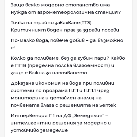
Защо всяко модерно стопанство има
нужда от агрометеорологична станция?
Точка на трайно завяхване(ТТЗ):
Критичният воден праг за здрави посеви
По-малко вода, повече добив – да, възможно
е!
Колко да поливаме, без да губим пари? Какво
е ППВ (пределна полска влагоемност) и
защо е важна за напояването
Доказана икономия на вода при поливни
системи по програма II.Г.1 и II.Г.1.1 чрез
мониторинг и детайлен анализ на
почвената влага с решенията на Sentek
Интервенция Г 1 на ДФ „Земеделие“ –
интелигентни решения за модерно и
устойчиво земеделие