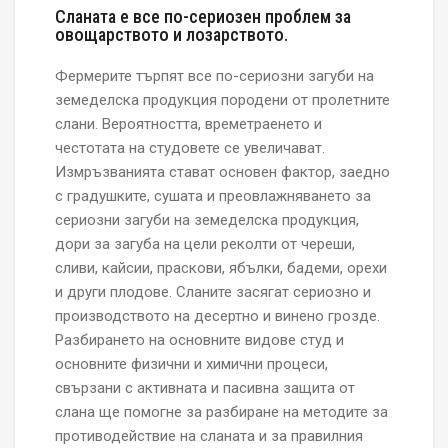
Сланата е все по-сериозен проблем за
овощарството и лозарството.
Фермерите търпят все по-сериозни загуби на
земеделска продукция породени от пролетните
слани. Вероятността, времетраенето и
честотата на студовете се увеличават.
Измръзванията стават основен фактор, заедно
с градушките, сушата и преовлажняването за
сериозни загуби на земеделска продукция,
дори за загуба на цели реколти от череши,
сливи, кайсии, праскови, ябълки, бадеми, орехи
и други плодове. Сланите засягат сериозно и
производството на десертно и винено грозде.
Разбирането на основните видове студ и
основните физични и химични процеси,
свързани с активната и пасивна защита от
слана ще помогне за разбиране на методите за
противодействие на сланата и за правилния