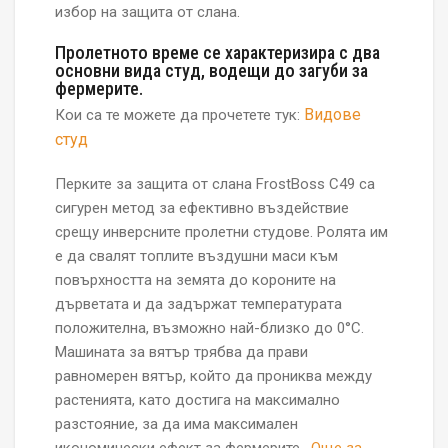
избор на защита от слана.
Пролетното време се характеризира с два
основни вида студ, водещи до загуби за
фермерите.
Видове
Кои са те можете да прочетете тук:
студ
Перките за защита от слана FrostBoss C49 са
сигурен метод за ефективно въздействие
срещу инверсните пролетни студове. Ролята им
е да свалят топлите въздушни маси към
повърхността на земята до короните на
дърветата и да задържат температурата
положителна, възможно най-близко до 0°С.
Машината за вятър трябва да прави
равномерен вятър, който да прониква между
растенията, като достига на максимално
разстояние, за да има максимален