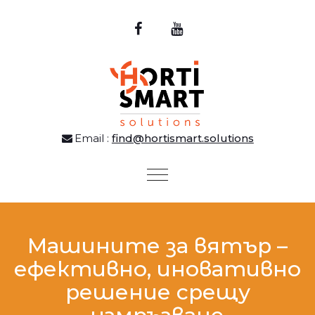
Email :
find@hortismart.solutions
Toggle
navigation
Машините за вятър –
ефективно, иновативно
решение срещу