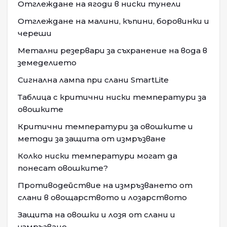
Отглеждане на ягоди в ниски тунели
Отглеждане на малини, къпини, боровинки и
череши
Метални резервари за съхранение на вода в
земеделието
Сигнална лампа при слани SmartLite
Таблица с критични ниски температури за
овошките
Критични температури за овошките и
методи за защита от измръзване
Колко ниски температури могат да
понесат овошките?
Противодействие на измръзването от
слани в овощарството и лозарството
Защита на овошки и лозя от слани и
измръзване