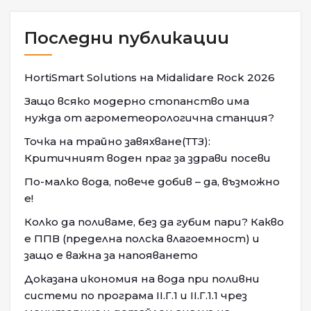
Последни публикации
HortiSmart Solutions на Midalidare Rock 2026
Защо всяко модерно стопанство има
нужда от агрометеорологична станция?
Точка на трайно завяхване(ТТЗ):
Критичният воден праг за здрави посеви
По-малко вода, повече добив – да, възможно
е!
Колко да поливаме, без да губим пари? Какво
е ППВ (пределна полска влагоемност) и
защо е важна за напояването
Доказана икономия на вода при поливни
системи по програма II.Г.1 и II.Г.1.1 чрез