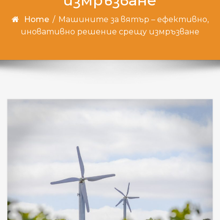
измръзване
Home
/
Машините за вятър – ефективно,
иновативно решение срещу измръзване