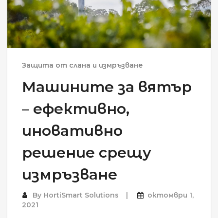
Защита от слана и измръзване
Машините за вятър
– ефективно,
иновативно
решение срещу
измръзване
By
HortiSmart Solutions
октомври 1,
2021