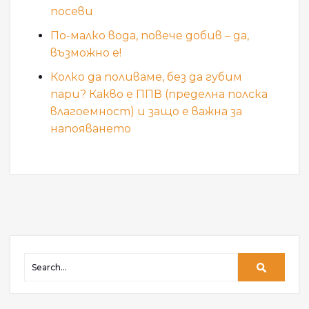
посеви
По-малко вода, повече добив – да,
възможно е!
Колко да поливаме, без да губим
пари? Какво е ППВ (пределна полска
влагоемност) и защо е важна за
напояването