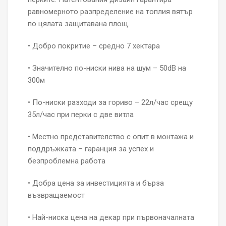
равномерното разпределение на топлия вятър
по цялата защитавана площ.
• Добро покритие – средно 7 хектара
• Значително по-ниски нива на шум – 50dB на
300м
• По-ниски разходи за гориво – 22л/час срещу
35л/час при перки с две витла
• Местно представителство с опит в монтажа и
поддръжката – гаранция за успех и
безпроблемна работа
• Добра цена за инвестицията и бърза
възвращаемост
• Най-ниска цена на декар при първоначалната