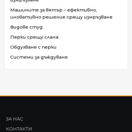
Машините за вятър – ефективно,
иновативно решение срещу измръзване
Видове студ
Перки срещу слана
Обдухване с перки
Системи за дъждуване
ЗА НАС
КОНТАКТИ