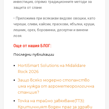
инвестиция, спрямо традиционните методи за
защита от слани.
• Приложима при всякакви видове овошки, като
череши, сливи, кайсии, праскови, ябълки, круши,
лешник, орех, боровинки, десертни и винени
лозя.
Още от нашия БЛОГ:
Последни публикации
HortiSmart Solutions на Midalidare
Rock 2026
Защо всяко модерно стопанство
има нужда от агрометеорологична
станция?
Точка на трайно завяхване(ТТЗ):
Критичният воден праг за здрави