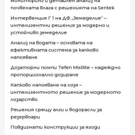
мониторинг и детайлен анализ на
почвената влага с решенията на Sentek
Интервенция Г 1 на ДФ „Земеделие“ –
интелигентни решения за модерно и
устойчиво земеделие
Анализ на водата – основата на
ефективната система за капково
напояване
Дозаторни помпи Tefen MixRite – надеждно
пропорционално дозиране
Капково напояване на лозя –
интелигентното решение за модерното
лозарство
Решения срещу алги и водорасли за
резервоари
Повдигнати конструкции за ягоди