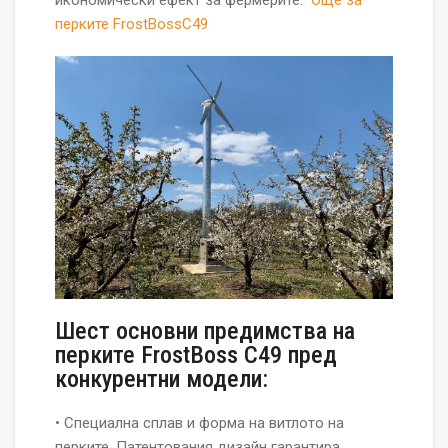
икономически ефект за фермерите.
Още за
перките FrostBossC49
Шест основни предимства на
перките FrostBoss C49 пред
конкурентни модели:
• Специална сплав и форма на витлото на
перките. Патентования дизайн гарантира