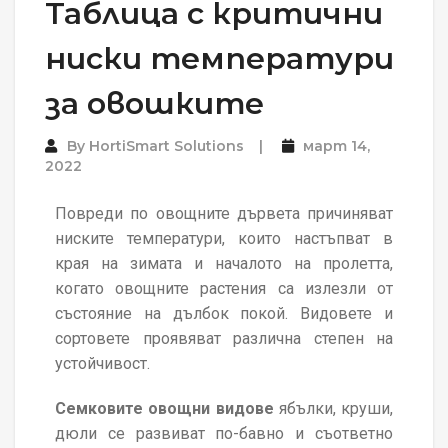
Таблица с критични
ниски температури
за овошките
By
HortiSmart Solutions
март 14,
2022
Повреди по овощните дървета причиняват
ниските температури, които настъпват в
края на зимата и началото на пролетта,
когато овощните растения са излезли от
състояние на дълбок покой. Видовете и
сортовете проявяват
различна степен на
устойчивост
.
Семковите овощни видове
ябълки, круши,
дюли се развиват по-бавно и съответно