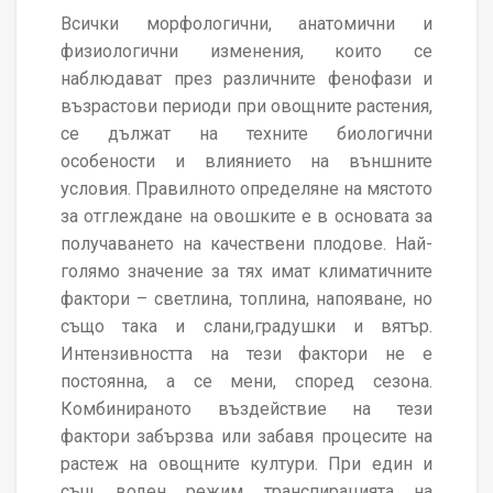
Всички морфологични, анатомични и
физиологични изменения, които се
наблюдават през различните фенофази и
възрастови периоди при овощните растения,
се дължат на техните биологични
особености и влиянието на външните
условия. Правилното определяне на мястото
за отглеждане на овошките е в основата за
получаването на качествени плодове. Най-
голямо значение за тях имат климатичните
фактори – светлина, топлина, напояване, но
също така и слани,градушки и вятър.
Интензивността на тези фактори не е
постоянна, а се мени, според сезона.
Комбинираното въздействие на тези
фактори забързва или забавя процесите на
растеж на овощните култури. При един и
същ воден режим транспирацията на