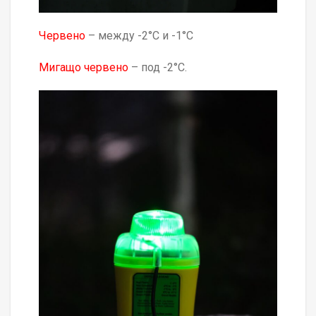
Червено
– между -2°C и -1°C
Мигащо червено
– под -2°C.