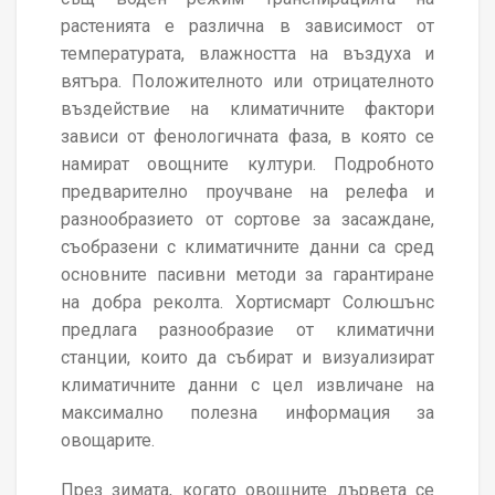
растенията е различна в зависимост от
температурата, влажността на въздуха и
вятъра. Положителното или отрицателното
въздействие на климатичните фактори
зависи от фенологичната фаза, в която се
намират овощните култури. Подробното
предварително проучване на релефа и
разнообразието от сортове за засаждане,
съобразени с климатичните данни са сред
основните пасивни методи за гарантиране
на добра реколта. Хортисмарт Солюшънс
предлага разнообразие от климатични
станции, които да събират и визуализират
климатичните данни с цел извличане на
максимално полезна информация за
овощарите.
През зимата, когато овощните дървета се