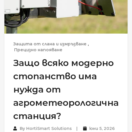
Защита от слана и измръзване
,
Прецизно напояване
Защо всяко модерно
стопанство има
нужда от
агрометеорологична
станция?
By
HortiSmart Solutions
юни 5, 2026