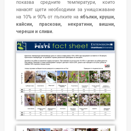
показва средните температури, които
нанасят щети необходими за унищожаване
на 10% и 90% от пъпките на
ябълки, круши,
кайсии, праскови, некратини, вишни,
череши и сливи.