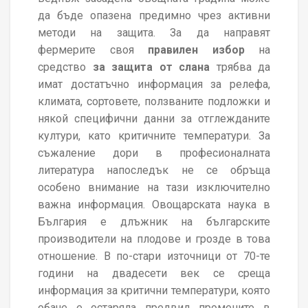
да бъде опазена предимно чрез активни
методи на защита. За да направят
фермерите своя
правилен избор
на
средство
за защита от слана
трябва да
имат достатъчно информация за релефа,
климата, сортовете, ползваните подложки и
някой специфични данни за отглежданите
култури, като критичните температури. За
съжаление дори в професионалната
литература напоследък не се обръща
особено внимание на тази изключително
важна информация. Oвощарската наука в
България е длъжник на българските
производители на плодове и грозде в това
отношение. В по-стари източници от 70-те
години на двадесети век се среща
информация за критични температури, която
обаче е остаряла предвид промените в