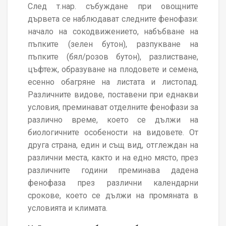
След т.нар. събуждане при овощните
дървета се наблюдават следните фенофази:
начало на сокодвижението, набъбване на
пъпките (зелен бутон), разпукване на
пъпките (бял/розов бутон), разлистване,
цъфтеж, образуване на плодовете и семена,
есенно обагряне на листата и листопад.
Различните видове, поставени при еднакви
условия, преминават отделните фенофази за
различно време, което се дължи на
биологичните особености на видовете. От
друга страна, един и същ вид, отглеждан на
различни места, както и на едно място, през
различните години преминава дадена
фенофаза през различни календарни
срокове, което се дължи на промяната в
условията и климата.