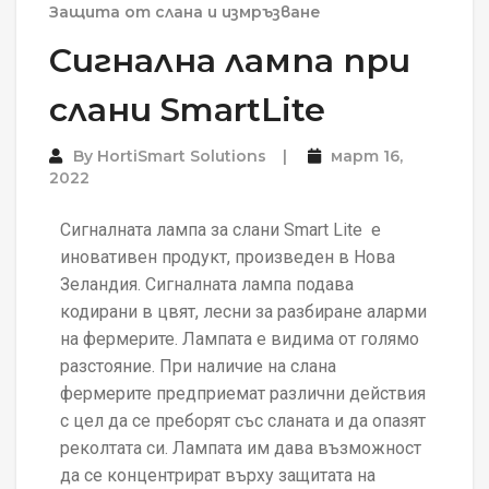
Защита от слана и измръзване
Сигнална лампа при
слани SmartLite
By
HortiSmart Solutions
март 16,
2022
Сигналната лампа за слани Smart Lite е
иновативен продукт, произведен в Нова
Зеландия. Сигналната лампа подава
кодирани в цвят, лесни за разбиране аларми
на фермерите. Лампата е видима от голямо
разстояние. При наличие на слана
фермерите предприемат различни действия
с цел да се преборят със сланата и да опазят
реколтата си. Лампата им дава възможност
да се концентрират върху защитата на