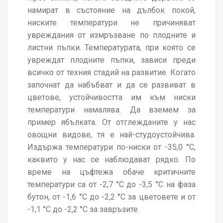
намират в състояние на дълбок покой,
ниските температури не причиняват
увреждания от измръзване по плодните и
листни пъпки. Температурата, при която се
увреждат плодните пъпки, зависи преди
всичко от техния стадий на развитие. Когато
започнат да набъбват и да се развиват в
цветове, устойчивостта им към ниски
температури намалява. Да вземем за
пример ябълката. От отглежданите у нас
овощни видове, тя е най-студоустойчива.
Издържа температури по-ниски от -35,0 °С,
каквито у нас се наблюдават рядко. По
време на цъфтежа обаче критичните
температури са от -2,7 °С до -3,5 °С на фаза
бутон, от -1,6 °С до -2,2 °С за цветовете и от
-1,1 °С до -2,2 °С за завръзите.