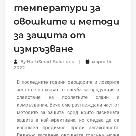
температури за
овошките и методи
за защита от
измръзване
By
HortiSmart Solutions
март 14,
2022
В последните години овощарите и лозарите
често се оплакват от загуба на продукция в
следствие на пролетните слани и
измръзвания. Вече сме разглеждали част от
методите за защита, сред които пасивната
защита е най-ефективна, но следва да се
използва предимно преди засаждането.
Веднъж засадена овощната градина може