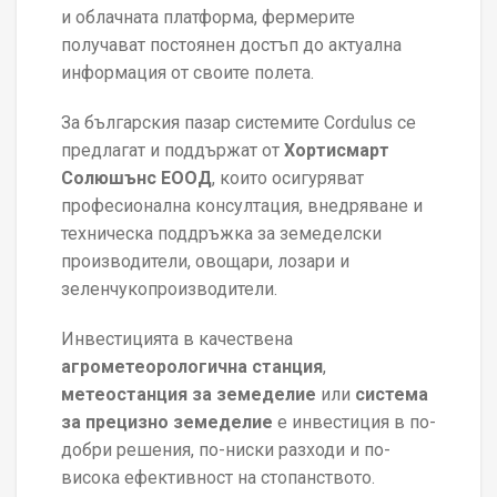
и облачната платформа, фермерите
получават постоянен достъп до актуална
информация от своите полета.
За българския пазар системите Cordulus се
предлагат и поддържат от
Хортисмарт
Солюшънс ЕООД
, които осигуряват
професионална консултация, внедряване и
техническа поддръжка за земеделски
производители, овощари, лозари и
зеленчукопроизводители.
Инвестицията в качествена
агрометеорологична станция
,
метеостанция за земеделие
или
система
за прецизно земеделие
е инвестиция в по-
добри решения, по-ниски разходи и по-
висока ефективност на стопанството.