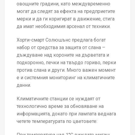
овощните градини, като междувременно
могат да следят за ефекта на предприетите
мерки и да ги коригират в движение, стига
да имат необходимия арсенал от техники.
Хорти-смарт Солюшънс предлага богат
набор от средства за защита от слана –
дъждуване над короните на дърветата и
подкоронно, печки на твърдо гориво, перки
против слана и други. Много важен момент
е и системния мониторинг на климатичните
данни.
Климатичните станции се нуждаят от
технологично време за обновяване на
информацията, докато при лампата веднага
четете температурата по цветовете:
При температура над 1°C виждате мигащ