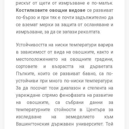
рискът от щети от измръзване е по-малък.
Костилковите овощни видове
се развиват
по-бързо и при тях е почти задължително да
се вземат мерки за защита от осланяване и
измръзване, за да се запази реколтата.
Устойчивостта на ниски температури варира
в зависимост от вида на овошките, както и
местоположението на овощните градини,
сортовете и възрастта на дърветата.
Пъпките, които се развиват бавно, са по-
устойчиви при много по-ниски температури.
За да посочат този диапазон и степента на
увреждане спрямо фенофазата на развитие
на овошките, са събрани данни за
температурните стойности в Центъра за
изследване на земеделието към
Вашингтонския държавен университет. Той