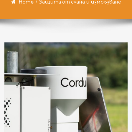
Home
/
Защита от слана и измръзване