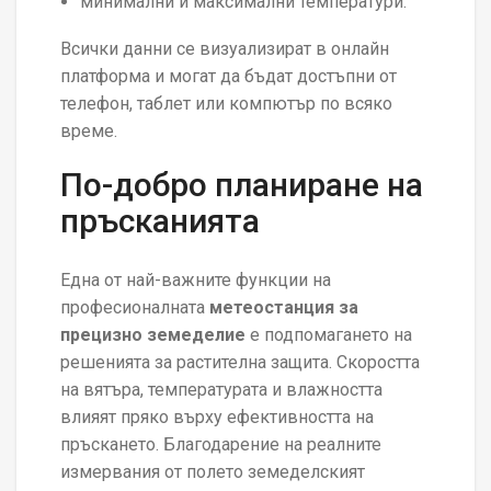
минимални и максимални температури.
Всички данни се визуализират в онлайн
платформа и могат да бъдат достъпни от
телефон, таблет или компютър по всяко
време.
По-добро планиране на
пръсканията
Една от най-важните функции на
професионалната
метеостанция за
прецизно земеделие
е подпомагането на
решенията за растителна защита. Скоростта
на вятъра, температурата и влажността
влияят пряко върху ефективността на
пръскането. Благодарение на реалните
измервания от полето земеделският