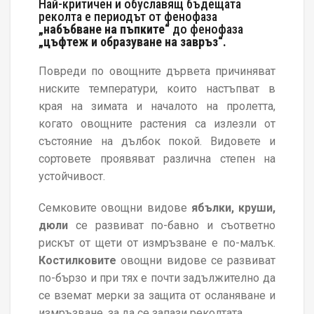
Най-критичен и обуславящ бъдещата
реколта е периодът от фенофаза
„набъбване на пъпките“
до фенофаза
„цъфтеж и образуване на завръз“.
Повреди по овощните дървета причиняват
ниските температури, които настъпват в
края на зимата и началото на пролетта,
когато овощните растения са излезли от
състояние на дълбок покой. Видовете и
сортовете проявяват различна степен на
устойчивост.
Семковите овощни видове
ябълки, круши,
дюли
се развиват по-бавно и съответно
рискът от щети от измръзване е по-малък.
Костилковите
овощни видове се развиват
по-бързо и при тях е почти задължително да
се вземат мерки за защита от осланяване и
измръзване, за да се запази реколтата.