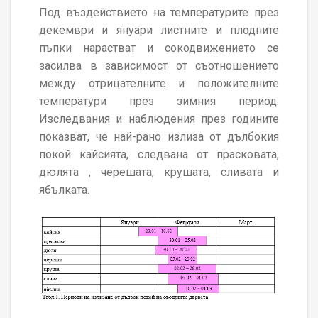
Под въздействието на температурите през
декември и януари листните и плодните
пъпки нарастват и сокодвижението се
засилва в зависимост от съотношението
между отрицателните и положителните
температури през зимния период.
Изследвания и наблюдения през годините
показват, че най-рано излиза от дълбокия
покой кайсията, следвана от прасковата,
дюлята , черешата, крушата, сливата и
ябълката.