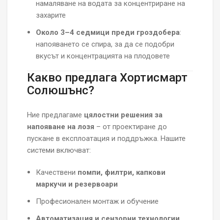
намаляване на водата за концентриране на
захарите
Около 3–4 седмици преди гроздобера
:
напояването се спира, за да се подобри
вкусът и концентрацията на плодовете
Какво предлага Хортисмарт
Солюшънс?
Ние предлагаме
цялостни решения за
напояване на лозя
– от проектиране до
пускане в експлоатация и поддръжка. Нашите
системи включват:
Качествени
помпи, филтри, капкови
маркучи и резервоари
Професионален монтаж и обучение
Автоматизация и сензорни технологии