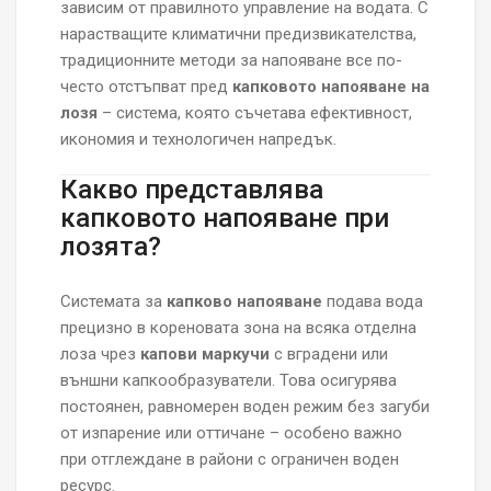
зависим от правилното управление на водата. С
нарастващите климатични предизвикателства,
традиционните методи за напояване все по-
често отстъпват пред
капковото напояване на
лозя
– система, която съчетава ефективност,
икономия и технологичен напредък.
Какво представлява
капковото напояване при
лозята?
Системата за
капково напояване
подава вода
прецизно в кореновата зона на всяка отделна
лоза чрез
капови маркучи
с вградени или
външни капкообразуватели. Това осигурява
постоянен, равномерен воден режим без загуби
от изпарение или оттичане – особено важно
при отглеждане в райони с ограничен воден
ресурс.