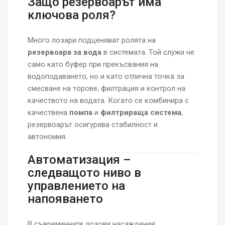
Защо резервоарът има
ключова роля?
Много лозари подценяват ролята на
резервоара за вода
в системата. Той служи не
само като буфер при прекъсвания на
водоподаването, но и като отлична точка за
смесване на торове, филтрация и контрол на
качеството на водата. Когато се комбинира с
качествена
помпа
и
филтрираща система
,
резервоарът осигурява стабилност и
автономия.
Автоматизация –
следващото ниво в
управлението на
напояването
В съвременните лозови насаждения