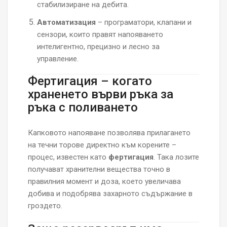
стабилизиране на дебита.
Автоматизация
– програматори, клапани и
сензори, които правят напояването
интелигентно, прецизно и лесно за
управление.
Фертигация – когато
храненето върви ръка за
ръка с поливането
Капковото напояване позволява прилагането
на течни торове директно към корените –
процес, известен като
фертигация
. Така лозите
получават хранителни вещества точно в
правилния момент и доза, което увеличава
добива и подобрява захарното съдържание в
гроздето.