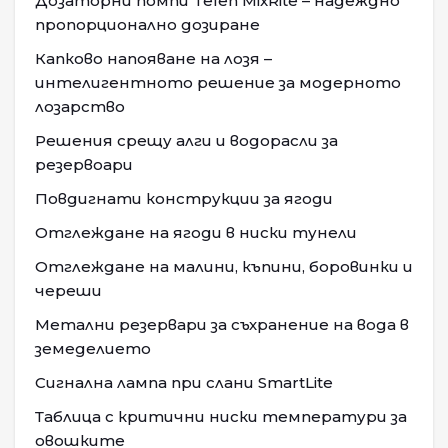
Дозаторни помпи Tefen MixRite – надеждно
пропорционално дозиране
Капково напояване на лозя –
интелигентното решение за модерното
лозарство
Решения срещу алги и водорасли за
резервоари
Повдигнати конструкции за ягоди
Отглеждане на ягоди в ниски тунели
Отглеждане на малини, къпини, боровинки и
череши
Метални резервари за съхранение на вода в
земеделието
Сигнална лампа при слани SmartLite
Таблица с критични ниски температури за
овошките