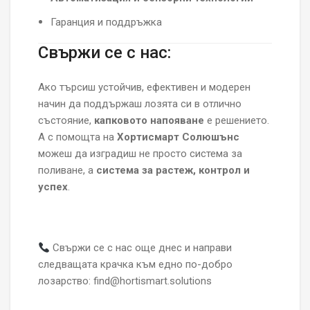
Гаранция и поддръжка
Свържи се с нас:
Ако търсиш устойчив, ефективен и модерен
начин да поддържаш лозята си в отлично
състояние,
капковото напояване
е решението.
А с помощта на
Хортисмарт Солюшънс
можеш да изградиш не просто система за
поливане, а
система за растеж, контрол и
успех
.
Свържи се с нас още днес и направи
следващата крачка към едно по-добро
лозарство: find@hortismart.solutions