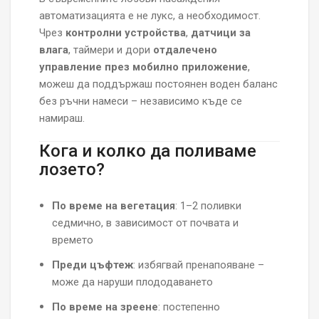
автоматизацията е не лукс, а необходимост.
Чрез
контролни устройства
,
датчици за
влага
, таймери и дори
отдалечено
управление през мобилно приложение
,
можеш да поддържаш постоянен воден баланс
без ръчни намеси – независимо къде се
намираш.
Кога и колко да поливаме
лозето?
По време на вегетация
: 1–2 поливки
седмично, в зависимост от почвата и
времето
Преди цъфтеж
: избягвай пренапояване –
може да наруши плододаването
По време на зреене
: постепенно