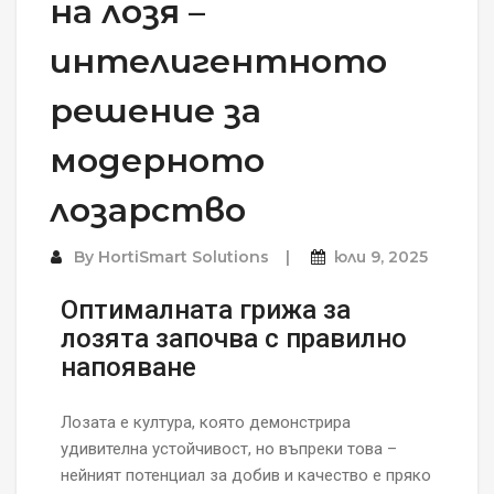
на лозя –
интелигентното
решение за
модерното
лозарство
By
HortiSmart Solutions
юли 9, 2025
Оптималната грижа за
лозята започва с правилно
напояване
Лозата е култура, която демонстрира
удивителна устойчивост, но въпреки това –
нейният потенциал за добив и качество е пряко