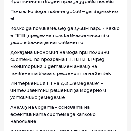
Критичният воден праг за здрави посеви
По-малко вода, повече добив – да, възможно
е!
Колко да поливаме, без да губим пари? Какво
е ППВ (пределна полска влагоемност) и
защо е важна за напояването
Доказана икономия на вода при поливни
системи по програма II.Г.1 и II.Г.1.1 чрез
мониторинг и детайлен анализ на
почвената влага с решенията на Sentek
Интервенция Г 1 на ДФ „Земеделие“ –
интелигентни решения за модерно и
устойчиво земеделие
Анализ на водата – основата на
ефективната система за капково
напояване