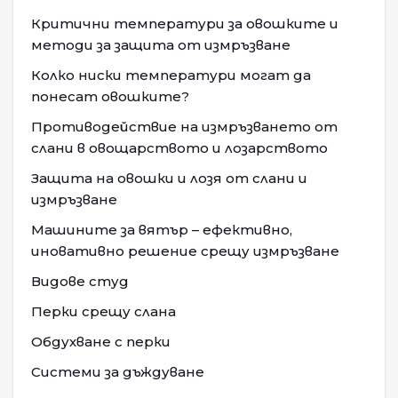
Критични температури за овошките и
методи за защита от измръзване
Колко ниски температури могат да
понесат овошките?
Противодействие на измръзването от
слани в овощарството и лозарството
Защита на овошки и лозя от слани и
измръзване
Машините за вятър – ефективно,
иновативно решение срещу измръзване
Видове студ
Перки срещу слана
Обдухване с перки
Системи за дъждуване