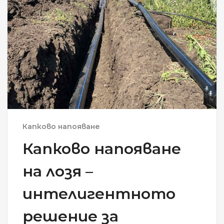
Капково напояване
Капково напояване
на лозя –
интелигентното
решение за