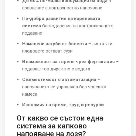
До 60% по-малка консумация на вода
в
сравнение с повърхностно напояване
По-добро развитие на кореновата
система
благодарение на контролираното
подаване
Намалени загуби от болести
– листата и
плодовете остават сухи
Възможност за торене чрез фертигация
–
подаваш тор директно с водата
Съвместимост с автоматизация
–
напояването се управлява без човешка
намеса
Икономия на време, труд и ресурси
От какво се състои една
система за капково
напояване на лозя?