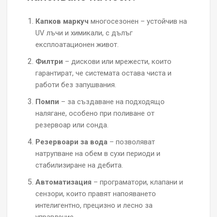
Капков маркуч
многосезонен – устойчив на
UV лъчи и химикали, с дълъг
експлоатационен живот.
Филтри
– дискови или мрежести, които
гарантират, че системата остава чиста и
работи без запушвания.
Помпи
– за създаване на подходящо
налягане, особено при поливане от
резервоар или сонда.
Резервоари за вода
– позволяват
натрупване на обем в сухи периоди и
стабилизиране на дебита.
Автоматизация
– програматори, клапани и
сензори, които правят напояването
интелигентно, прецизно и лесно за