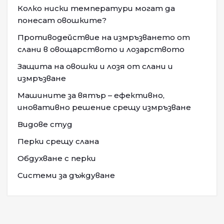
Колко ниски температури могат да
понесат овошките?
Противодействие на измръзването от
слани в овощарството и лозарството
Защита на овошки и лозя от слани и
измръзване
Машините за вятър – ефективно,
иновативно решение срещу измръзване
Видове студ
Перки срещу слана
Обдухване с перки
Системи за дъждуване