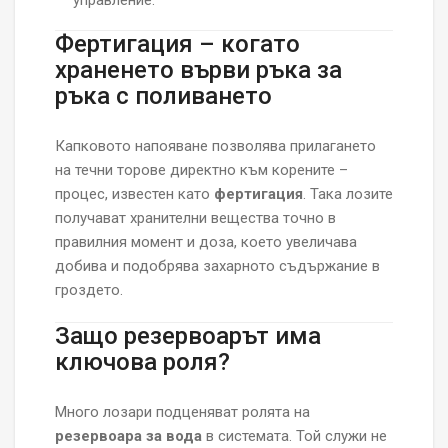
управление.
Фертигация – когато
храненето върви ръка за
ръка с поливането
Капковото напояване позволява прилагането
на течни торове директно към корените –
процес, известен като
фертигация
. Така лозите
получават хранителни вещества точно в
правилния момент и доза, което увеличава
добива и подобрява захарното съдържание в
гроздето.
Защо резервоарът има
ключова роля?
Много лозари подценяват ролята на
резервоара за вода
в системата. Той служи не