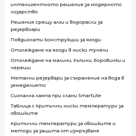
интелигентното решение за модерното
лозарство
Решения срещу алги и водорасли за
резервоари
Повдигнати конструкции за ягоди
Отглеждане на ягоди в ниски тунели
Отглеждане на малини, къпини, боровинки и
череши
Метални резервари за съхранение на вода в
земеделието
Сигнална лампа при слани SmartLite
Таблица с критични ниски температури за
овошките
Критични температури за овошките и
методи за защита от измръзване