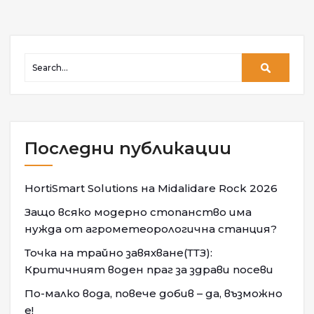
Последни публикации
HortiSmart Solutions на Midalidare Rock 2026
Защо всяко модерно стопанство има
нужда от агрометеорологична станция?
Точка на трайно завяхване(ТТЗ):
Критичният воден праг за здрави посеви
По-малко вода, повече добив – да, възможно
е!