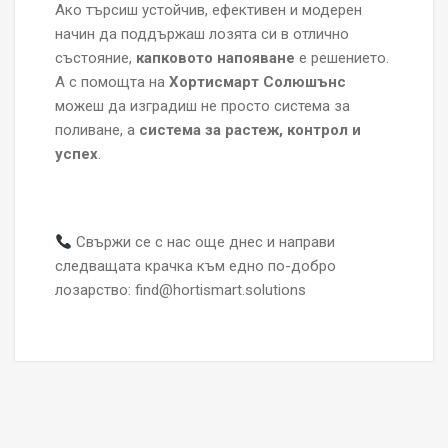
Ако търсиш устойчив, ефективен и модерен
начин да поддържаш лозята си в отлично
състояние,
капковото напояване
е решението.
А с помощта на
Хортисмарт Солюшънс
можеш да изградиш не просто система за
поливане, а
система за растеж, контрол и
успех
.
Свържи се с нас още днес и направи
следващата крачка към едно по-добро
лозарство: find@hortismart.solutions