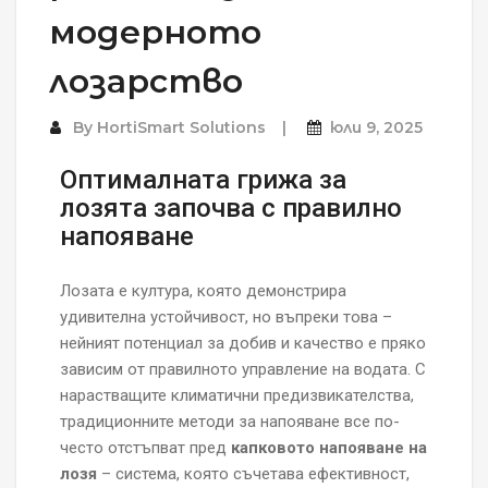
модерното
лозарство
By
HortiSmart Solutions
юли 9, 2025
Оптималната грижа за
лозята започва с правилно
напояване
Лозата е култура, която демонстрира
удивителна устойчивост, но въпреки това –
нейният потенциал за добив и качество е пряко
зависим от правилното управление на водата. С
нарастващите климатични предизвикателства,
традиционните методи за напояване все по-
често отстъпват пред
капковото напояване на
лозя
– система, която съчетава ефективност,