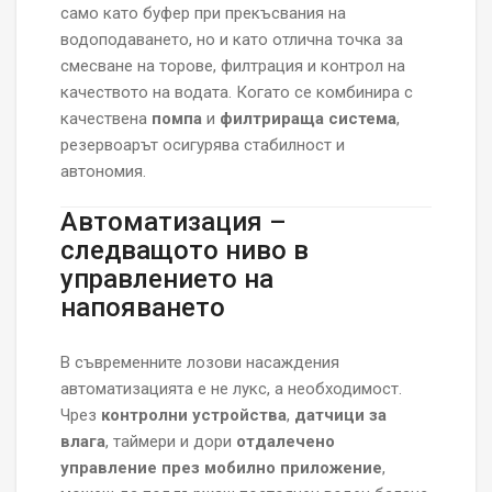
само като буфер при прекъсвания на
водоподаването, но и като отлична точка за
смесване на торове, филтрация и контрол на
качеството на водата. Когато се комбинира с
качествена
помпа
и
филтрираща система
,
резервоарът осигурява стабилност и
автономия.
Автоматизация –
следващото ниво в
управлението на
напояването
В съвременните лозови насаждения
автоматизацията е не лукс, а необходимост.
Чрез
контролни устройства
,
датчици за
влага
, таймери и дори
отдалечено
управление през мобилно приложение
,