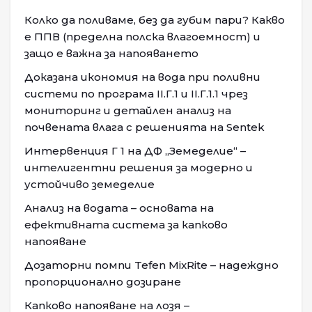
Колко да поливаме, без да губим пари? Какво
е ППВ (пределна полска влагоемност) и
защо е важна за напояването
Доказана икономия на вода при поливни
системи по програма II.Г.1 и II.Г.1.1 чрез
мониторинг и детайлен анализ на
почвената влага с решенията на Sentek
Интервенция Г 1 на ДФ „Земеделие“ –
интелигентни решения за модерно и
устойчиво земеделие
Анализ на водата – основата на
ефективната система за капково
напояване
Дозаторни помпи Tefen MixRite – надеждно
пропорционално дозиране
Капково напояване на лозя –