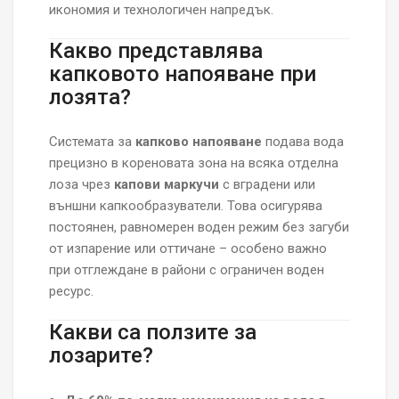
икономия и технологичен напредък.
Какво представлява
капковото напояване при
лозята?
Системата за
капково напояване
подава вода
прецизно в кореновата зона на всяка отделна
лоза чрез
капови маркучи
с вградени или
външни капкообразуватели. Това осигурява
постоянен, равномерен воден режим без загуби
от изпарение или оттичане – особено важно
при отглеждане в райони с ограничен воден
ресурс.
Какви са ползите за
лозарите?