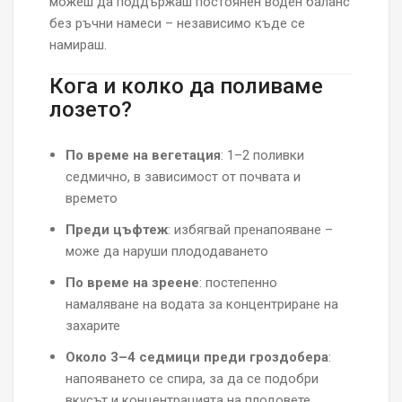
можеш да поддържаш постоянен воден баланс
без ръчни намеси – независимо къде се
намираш.
Кога и колко да поливаме
лозето?
По време на вегетация
: 1–2 поливки
седмично, в зависимост от почвата и
времето
Преди цъфтеж
: избягвай пренапояване –
може да наруши плододаването
По време на зреене
: постепенно
намаляване на водата за концентриране на
захарите
Около 3–4 седмици преди гроздобера
:
напояването се спира, за да се подобри
вкусът и концентрацията на плодовете