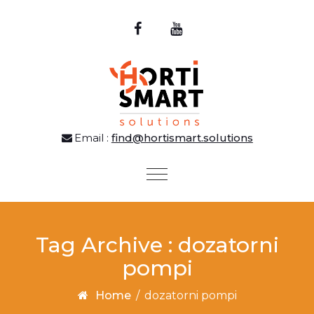
Email :
find@hortismart.solutions
Toggle
navigation
Tag Archive : dozatorni
pompi
Home
/
dozatorni pompi