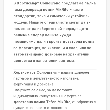
В
Хортисмарт Солюшънс
предлагаме пълна
гама
дозиращи помпи MixRite
– както
стандартни, така и химически устойчиви
модели. Нашите специалисти могат да ви
помогнат да изберете най-подходящото
решение според вашите нужди –
независимо дали търсите
дозаторна помпа
за фертигация
, за
киселини и хлор
, или за
автоматизирано дозиране на хранителни
вещества
в напоителни системи.
Хортисмарт Солюшънс
– вашият доверен
партньор в интелигентното напояване,
фертигация и дозиране.
Свържете се с нас, за да получите
индивидуална консултация и оферта за
дозаторна помпа Tefen MixRite
, съобразена с
нуждите на вашето стопанство.