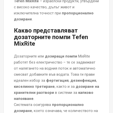
Tefen MixRite
– израелски продукти, утвърдени
с високо качество, дълъг живот и
изключителна точност при
пропорционално
дозиране
.
Какво представляват
дозаторните помпи Tefen
MixRite
Дозаторните или
дозиращи помпи
MixRite
работят без електричество – те се задвижват
от налягането на водния поток и автоматично
смесват добавките във водата. Това ги прави
идеален избор за
фертигация
,
дезинфекция
,
киселинно третиране
, както и за
дозиране на
хранителни разтвори
в системи за
капково
напояване
.
Системата осигурява
пропорционално
дозиране
, което означава, че количеството на