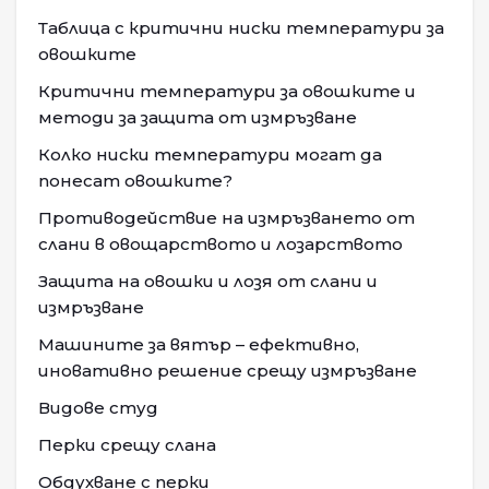
Таблица с критични ниски температури за
овошките
Критични температури за овошките и
методи за защита от измръзване
Колко ниски температури могат да
понесат овошките?
Противодействие на измръзването от
слани в овощарството и лозарството
Защита на овошки и лозя от слани и
измръзване
Машините за вятър – ефективно,
иновативно решение срещу измръзване
Видове студ
Перки срещу слана
Обдухване с перки