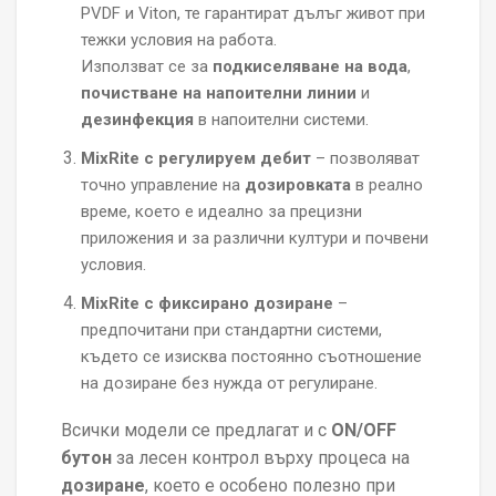
PVDF и Viton, те гарантират дълъг живот при
тежки условия на работа.
Използват се за
подкиселяване на вода
,
почистване на напоителни линии
и
дезинфекция
в напоителни системи.
MixRite с регулируем дебит
– позволяват
точно управление на
дозировката
в реално
време, което е идеално за прецизни
приложения и за различни култури и почвени
условия.
MixRite с фиксирано дозиране
–
предпочитани при стандартни системи,
където се изисква постоянно съотношение
на дозиране без нужда от регулиране.
Всички модели се предлагат и с
ON/OFF
бутон
за лесен контрол върху процеса на
дозиране
, което е особено полезно при