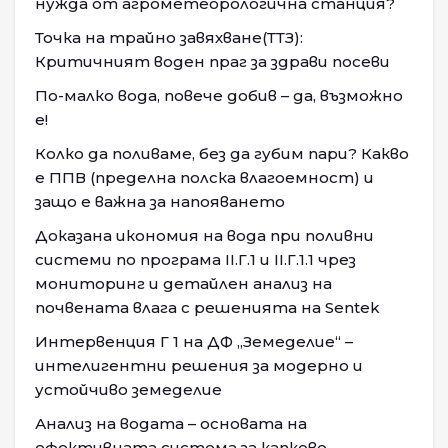
нужда от агрометеорологична станция?
Точка на трайно завяхване(ТТЗ):
Критичният воден праг за здрави посеви
По-малко вода, повече добив – да, възможно
е!
Колко да поливаме, без да губим пари? Какво
е ППВ (пределна полска влагоемност) и
защо е важна за напояването
Доказана икономия на вода при поливни
системи по програма II.Г.1 и II.Г.1.1 чрез
мониторинг и детайлен анализ на
почвената влага с решенията на Sentek
Интервенция Г 1 на ДФ „Земеделие“ –
интелигентни решения за модерно и
устойчиво земеделие
Анализ на водата – основата на
ефективната система за капково