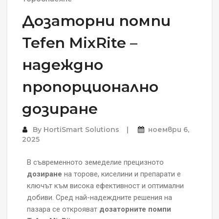
Дозаторни помпи
Tefen MixRite –
надеждно
пропорционално
дозиране
By
HortiSmart Solutions
ноември 6,
2025
В съвременното земеделие прецизното
дозиране
на торове, киселини и препарати е
ключът към висока ефективност и оптимални
добиви. Сред най-надеждните решения на
пазара се открояват
дозаторните помпи