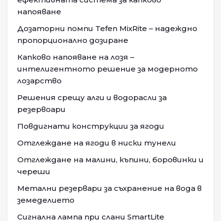
напояване
Дозаторни помпи Tefen MixRite – надеждно
пропорционално дозиране
Капково напояване на лозя –
интелигентното решение за модерното
лозарство
Решения срещу алги и водорасли за
резервоари
Повдигнати конструкции за ягоди
Отглеждане на ягоди в ниски тунели
Отглеждане на малини, къпини, боровинки и
череши
Метални резервари за съхранение на вода в
земеделието
Сигнална лампа при слани SmartLite