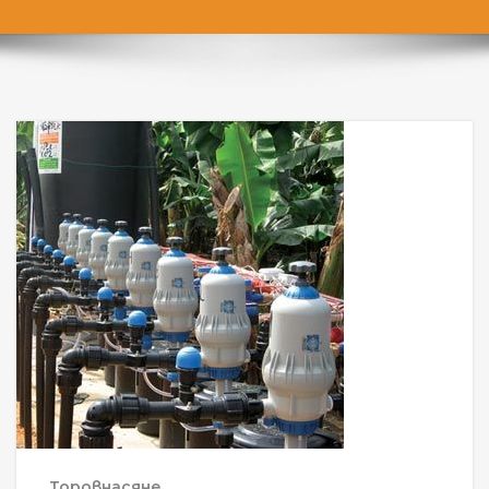
Торовнасяне