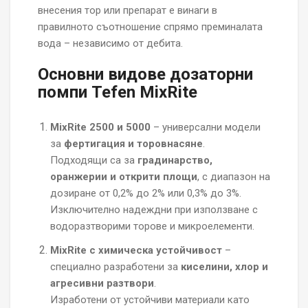
внесения тор или препарат е винаги в
правилното съотношение спрямо преминалата
вода – независимо от дебита.
Основни видове дозаторни
помпи Tefen MixRite
MixRite 2500 и 5000
– универсални модели
за
фертигация и торовнасяне
.
Подходящи са за
градинарство,
оранжерии и открити площи
, с диапазон на
дозиране от 0,2% до 2% или 0,3% до 3%.
Изключително надеждни при използване с
водоразтворими торове и микроелементи.
MixRite с химическа устойчивост
–
специално разработени за
киселини, хлор и
агресивни разтвори
.
Изработени от устойчиви материали като