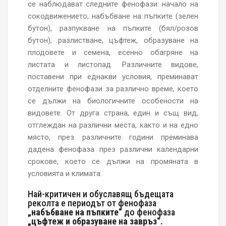
се наблюдават следните фенофази: начало на
сокодвижението, набъбване на пъпките (зелен
бутон), разпукване на пъпките (бял/розов
бутон), разлистване, цъфтеж, образуване на
плодовете и семена, есенно обагряне на
листата и листопад. Различните видове,
поставени при еднакви условия, преминават
отделните фенофази за различно време, което
се дължи на биологичните особености на
видовете. От друга страна, един и същ вид,
отглеждан на различни места, както и на едно
място, през различните години преминава
дадена фенофаза през различни календарни
срокове, което се дължи на промяната в
условията и климата.
Най-критичен и обуславящ бъдещата
реколта е периодът от фенофаза
„набъбване на пъпките“
до фенофаза
„цъфтеж и образуване на завръз“.