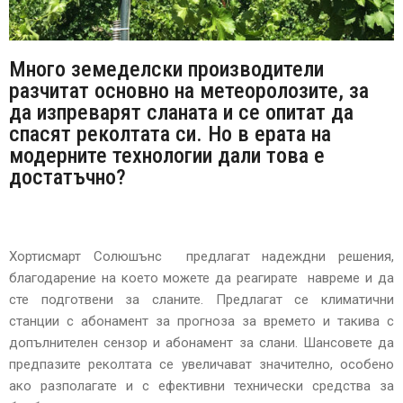
Много земеделски производители
разчитат основно на метеоролозите, за
да изпреварят сланата и се опитат да
спасят реколтата си. Но в ерата на
модерните технологии дали това е
достатъчно?
Хортисмарт Солюшънс предлагат надеждни решения,
благодарение на което можете да реагирате навреме и да
сте подготвени за сланите. Предлагат се климатични
станции с абонамент за прогноза за времето и такива с
допълнителен сензор и абонамент за слани. Шансовете да
предпазите реколтата се увеличават значително, особено
ако разполагате и с ефективни технически средства за