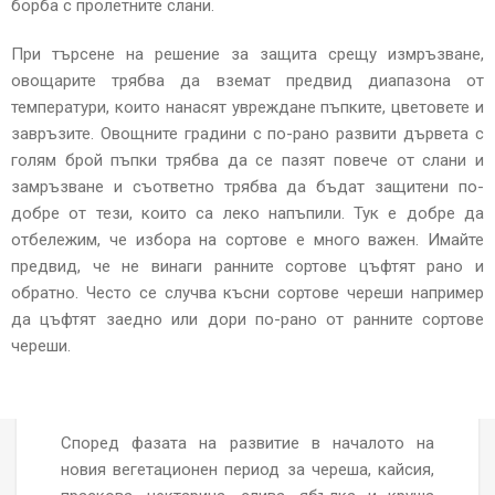
борба с пролетните слани.
При търсене на решение за защита срещу измръзване,
овощарите трябва да вземат предвид диапазона от
температури, които нанасят увреждане пъпките, цветовете и
завръзите. Овощните градини с по-рано развити дървета с
голям брой пъпки трябва да се пазят повече от слани и
замръзване и съответно трябва да бъдат защитени по-
добре от тези, които са леко напъпили. Тук е добре да
отбележим, че избора на сортове е много важен. Имайте
предвид, че не винаги ранните сортове цъфтят рано и
обратно. Често се случва късни сортове череши например
да цъфтят заедно или дори по-рано от ранните сортове
череши.
Според фазата на развитие в началото на
новия вегетационен период за череша, кайсия,