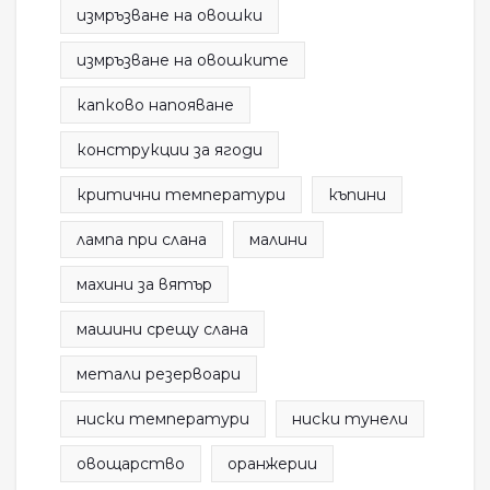
измръзване на овошки
измръзване на овошките
капково напояване
конструкции за ягоди
критични температури
къпини
лампа при слана
малини
махини за вятър
машини срещу слана
метали резервоари
ниски температури
ниски тунели
овощарство
оранжерии