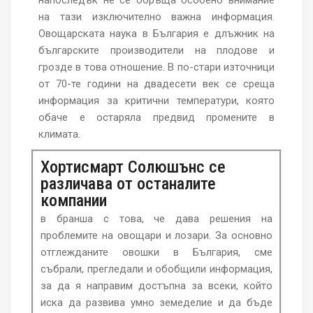
напоследък не се обръща особено внимание
на тази изключително важна информация.
Oвощарската наука в България е длъжник на
българските производители на плодове и
грозде в това отношение. В по-стари източници
от 70-те години на двадесети век се среща
информация за критични температури, която
обаче е остаряла предвид промените в
климата.
Хортисмарт Солюшънс се
различава от останалите
компании
в бранша с това, че дава решения на
проблемите на овощари и лозари. За основно
отглежданите овошки в България, сме
събрали, прегледали и обобщили информация,
за да я направим достъпна за всеки, който
иска да развива умно земеделие и да бъде