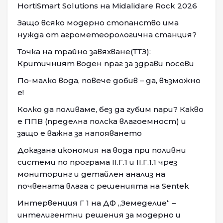
HortiSmart Solutions на Midalidare Rock 2026
Защо всяко модерно стопанство има
нужда от агрометеорологична станция?
Точка на трайно завяхване(ТТЗ):
Критичният воден праг за здрави посеви
По-малко вода, повече добив – да, възможно
е!
Колко да поливаме, без да губим пари? Какво
е ППВ (пределна полска влагоемност) и
защо е важна за напояването
Доказана икономия на вода при поливни
системи по програма II.Г.1 и II.Г.1.1 чрез
мониторинг и детайлен анализ на
почвената влага с решенията на Sentek
Интервенция Г 1 на ДФ „Земеделие“ –
интелигентни решения за модерно и