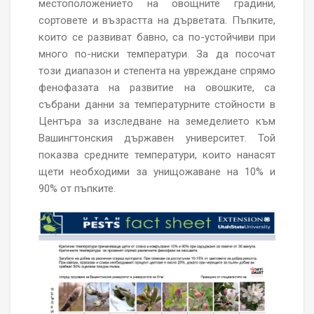
местоположението на овощните градини,
сортовете и възрастта на дърветата. Пъпките,
които се развиват бавно, са по-устойчиви при
много по-ниски температури. За да посочат
този диапазон и степента на увреждане спрямо
фенофазата на развитие на овошките, са
събрани данни за температурните стойности в
Центъра за изследване на земеделието към
Вашингтонския държавен университет. Той
показва средните температури, които нанасят
щети необходими за унищожаване на 10% и
90% от пъпките.