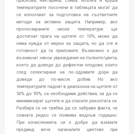
праскова, нектарина, слива, ябълка и круша
температурите посочени в таблицата могат да
се използват за подготовка на съответните
методи за активна защита. Например, ако
прогнозираните ниски температури ще
достигнат прага на щетите от 10%, може да
няма нужда от мерки за защита, но да сте в
готовност да ги приложите. Възможно е да
възникнат някои увреждания на пъпките/цвета,
което да доведе до дефектни плодове, които
след селектиране на по-здравите дори да
доведе до по-висок добив. Но ако
температурите паднат в диапазона на щетите от
50% до 90%, са необходими действия, за да се
минимизират щетите и да спасите реколтата си.
Разбира се не трябва да се забравя факта, че
сланата рядко се появява веднъж годишно.
При изчисленията си е добре да вземате
предвид вече загиналите цветове при