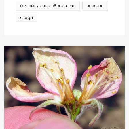
фенофази при овошките
череши
ягоди