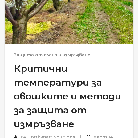
Защита от слана и измръзване
Критични
температури за
овошките и методи
за защита от
измръзване
By
HortiSmart Solutions
март 14,