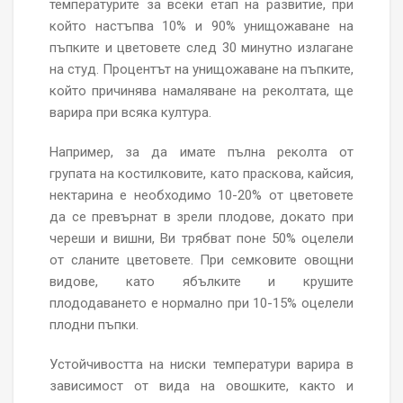
температурите за всеки етап на развитие, при
който настъпва 10% и 90% унищожаване на
пъпките и цветовете след 30 минутно излагане
на студ. Процентът на унищожаване на пъпките,
който причинява намаляване на реколтата, ще
варира при всяка култура.
Например, за да имате пълна реколта от
групата на костилковите, като праскова, кайсия,
нектарина е необходимо 10-20% от цветовете
да се превърнат в зрели плодове, докато при
череши и вишни, Ви трябват поне 50% оцелели
от сланите цветовете. При семковите овощни
видове, като ябълките и крушите
плододаването е нормално при 10-15% оцелели
плодни пъпки.
Устойчивостта на ниски температури варира в
зависимост от вида на овошките, както и