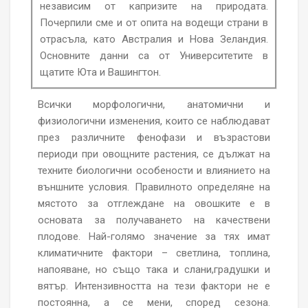
независим от капризите на природата.
Почерпили сме и от опита на водещи страни в
отрасъла, като Австралия и Нова Зеландия.
Основните данни са от Университетите в
щатите Юта и Вашингтон.
Всички морфологични, анатомични и
физиологични изменения, които се наблюдават
през различните фенофази и възрастови
периоди при овощните растения, се дължат на
техните биологични особености и влиянието на
външните условия. Правилното определяне на
мястото за отглеждане на овошките е в
основата за получаването на качествени
плодове. Най-голямо значение за тях имат
климатичните фактори – светлина, топлина,
напояване, но също така и слани,градушки и
вятър. Интензивността на тези фактори не е
постоянна, а се мени, според сезона.