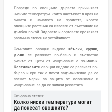
Повреди по овощните дървета причиняват
ниските температури, които настъпват в края на
зимата и началото на пролетта, когато
овощните растения са излезли от състояние на
дълбок покой. Видовете и сортовете проявяват
различна степен на устойчивост.
Семковите овощни видове
ябълки, круши,
дюли
се развиват по-бавно и съответно
рискът от щети от измръзване е по-малък.
Костилковите
овощни видове се развиват по-
бързо и при тях е почти задължително да се
вземат мерки за защита от осланяване и
измръзване, за да се запази реколтата.
Свързана статия:
Колко ниски температури могат
да понесат овошките?