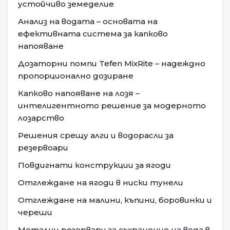
устойчиво земеделие
Анализ на водата – основата на
ефективната система за капково
напояване
Дозаторни помпи Tefen MixRite – надеждно
пропорционално дозиране
Капково напояване на лозя –
интелигентното решение за модерното
лозарство
Решения срещу алги и водорасли за
резервоари
Повдигнати конструкции за ягоди
Отглеждане на ягоди в ниски тунели
Отглеждане на малини, къпини, боровинки и
череши
Метални резервари за съхранение на вода в