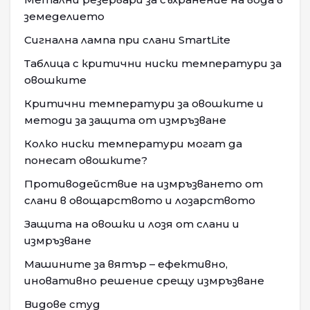
земеделието
Сигнална лампа при слани SmartLite
Таблица с критични ниски температури за
овошките
Критични температури за овошките и
методи за защита от измръзване
Колко ниски температури могат да
понесат овошките?
Противодействие на измръзването от
слани в овощарството и лозарството
Защита на овошки и лозя от слани и
измръзване
Машините за вятър – ефективно,
иновативно решение срещу измръзване
Видове студ