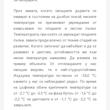
за овощарите.
През зимата, когато овощните дървета се
намират в състояние на дълбок покой, ниските
температури не причиняват увреждания от
измръзване по плодните и листни пъпки.
Температурата, при която се увреждат плодните
пъпки, зависи преди всичко от техния стадий на
развитие. Когато започнат да набъбват и да се
развиват в цветове, устойчивостта им към
ниски температури намалява. Да вземем за
пример ябълката. От отглежданите у нас
овощни видове, тя е най-студоустойчива.
Издържа температури по-ниски от -35,0 °С,
каквито у нас се наблюдават рядко. По време
на цъфтежа обаче критичните температури са
от -2,7 °С до -3,5 °С на фаза бутон, от -1,6 °С до
-2,2 °С за цветовете и от -1,1 °С до -2,2 °С за
завръзите.