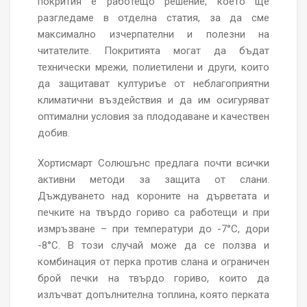
покрития е работещо решение, което ще
разгледаме в отделна статия, за да сме
максимално изчерпателни и полезни на
читателите. Покритията могат да бъдат
технически мрежи, полиетилени и други, които
да защитават културиъе от неблагоприятни
климатични въздействия и да им осигуряват
оптимални условия за плододаване и качествен
добив.
Хортисмарт Солюшънс предлага почти всички
активни методи за защита от слани.
Дъждуването над короните на дърветата и
печките на твърдо гориво са работещи и при
измръзване – при температури до -7°С, дори
-8°С. В този случай може да се ползва и
комбинация от перка против слана и ограничен
брой печки на твърдо гориво, които да
излъчват допълнителна топлина, която перката