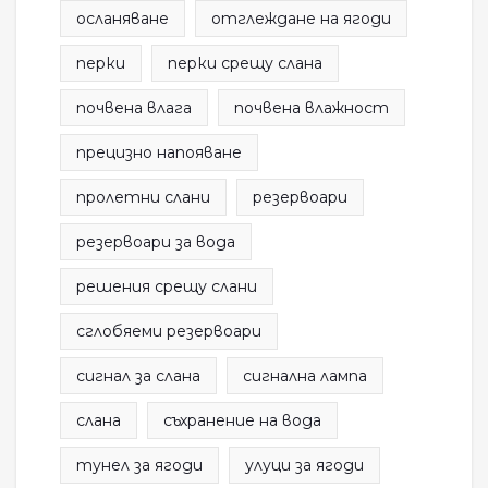
осланяване
отглеждане на ягоди
перки
перки срещу слана
почвена влага
почвена влажност
прецизно напояване
пролетни слани
резервоари
резервоари за вода
решения срещу слани
сглобяеми резервоари
сигнал за слана
сигнална лампа
слана
съхранение на вода
тунел за ягоди
улуци за ягоди