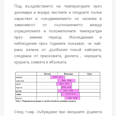
Под въздействието на температурите през
декември и януари листните и плодните пъпки
нарастват и сокодвижението се засилва в
зависимост от съотношението между
отрицателните и положителните температури
през зимния период. Изследвания и
наблюдения през годините показват, че най-
рано излиза от дълбокия покой кайсията,
следвана от прасковата, дюлята , черешата,
крушата, сливата и ябълката.
След т.нар. събуждане при овощните дървета