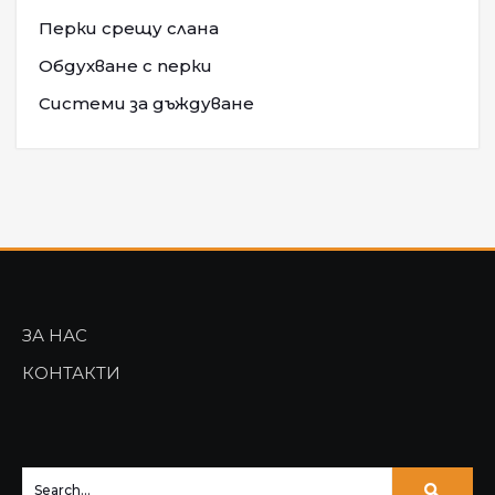
Перки срещу слана
Обдухване с перки
Системи за дъждуване
ЗА НАС
КОНТАКТИ