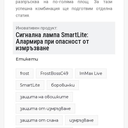
разпръсква на по-голяма площ. За тази
успешна комбинация ще подготвим отделна
статия.
Иновативен продукт:
Сигнална лампа SmartLite:
Алармира при опасност от
измръзване
Етикети
frost
FrostBossC49
IrriMax Live
SmartLite
боровинки
защита на овошките
защита от измръзване
защита от слана
измръзване